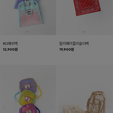
RO매쉬백
말리페이즐리숄더백
12,900원
19,900원