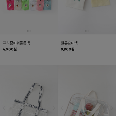
프리즘매쉬물통백
알유숄더백
4,900원
9,900원