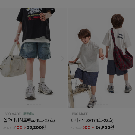
멜온데님하프팬츠
(11호~23호)
타마상하SET
(11호~23호)
10% ↓
33,200원
50% ↓
24,900원
36,800원
49,800원