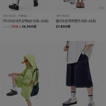
키디우븐셔츠상하SET
(11호~23호)
엘다우븐하프팬츠
(11호~23호)
30% ↓
36,300원
27,800원
51,800원