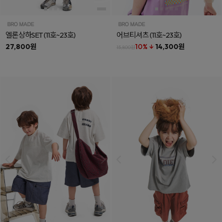
엘론상하SET
(11호~23호)
어브티셔츠
(11호~23호)
27,800원
10% ↓
14,300원
15,800원