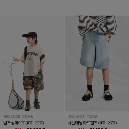
임즈상하SET
(11호~23호)
사벨데님하프팬츠
(11호~23호)