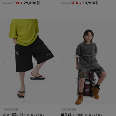
10% ↓
29,600원
30% ↓
20,900원
32,800원
29,800원
에볼버뮤다팬츠
(11호~23호)
파울피그먼트티
(11호~23호)