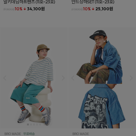
알키데님하프팬츠
(11호~23호)
안드상하SET
(11호~23호)
10% ↓
34,100원
10% ↓
25,100원
37,800원
27,800원