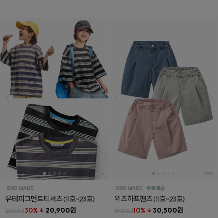
유테피그먼트티셔츠
(11호~23호)
위츠하프팬츠
(11호~23호)
30% ↓
20,900원
10% ↓
30,500원
29,800원
33,800원