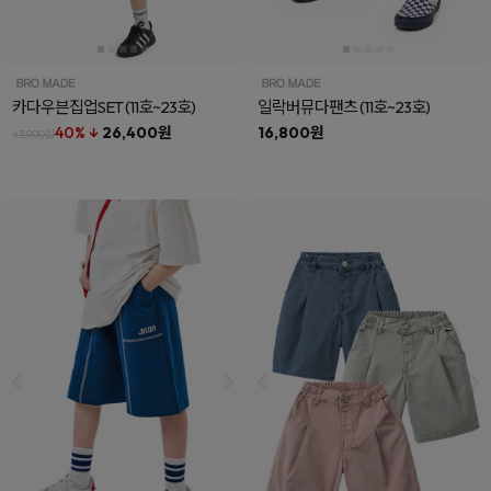
카다우븐집업SET
(11호~23호)
일락버뮤다팬츠
(11호~23호)
40% ↓
26,400원
16,800원
43,900원