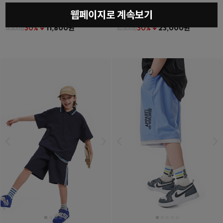
웹페이지로 계속보기
베를린티셔츠
(11호~23호)
더튼포켓하프팬츠
(11호~23호)
30% ↓
11,800원
30% ↓
23,000원
16,800원
32,800원