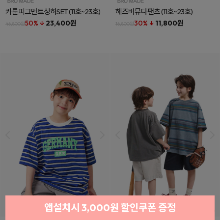
카룬피그먼트상하SET
(11호~23호)
헤즈버뮤다팬츠
(11호~23호)
50% ↓
23,400원
30% ↓
11,800원
46,800원
16,800원
앱설치시 3,000원 할인쿠폰 증정