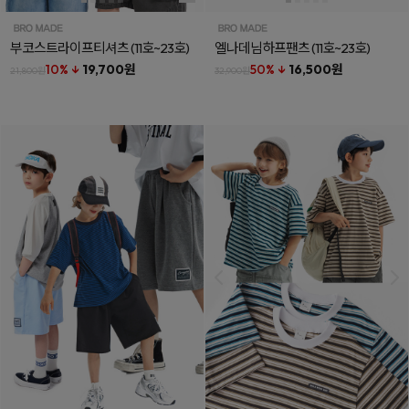
부코스트라이프티셔츠
(11호~23호)
엘나데님하프팬츠
(11호~23호)
10% ↓
19,700원
50% ↓
16,500원
21,800원
32,900원