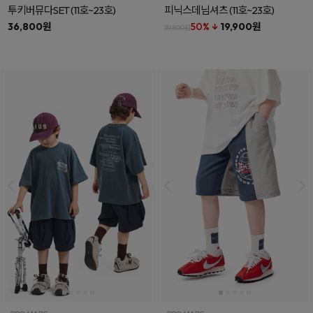
투키버뮤다SET
(11호~23호)
피닉스데님셔츠
(11호~23호)
36,800원
50% ↓
19,900원
39,800원