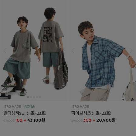
월터상하SET
(11호~23호)
파이브셔츠
(11호~23호)
10% ↓
43,100원
30% ↓
20,900원
47,800원
29,800원