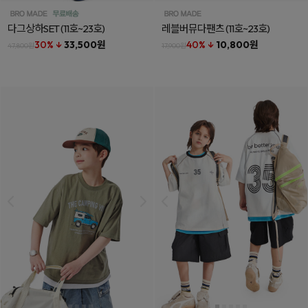
다그상하SET
(11호~23호)
레블버뮤다팬츠
(11호~23호)
30% ↓
33,500원
40% ↓
10,800원
47,800원
17,900원