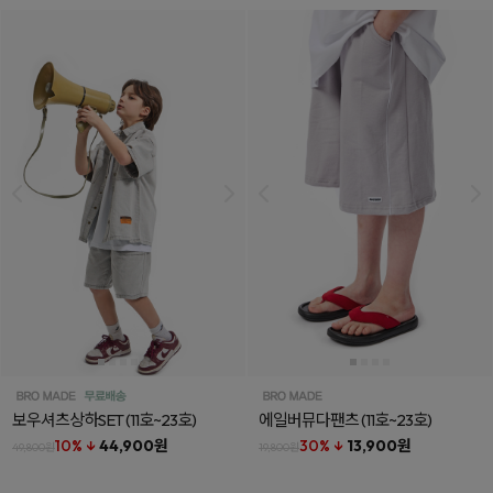
보우셔츠상하SET
(11호~23호)
에일버뮤다팬츠
(11호~23호)
10% ↓
44,900원
30% ↓
13,900원
49,800원
19,800원