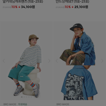
알키데님하프팬츠
(11호~23호)
안드상하SET
(11호~23호)
10% ↓
34,100원
10% ↓
25,100원
37,800원
27,800원