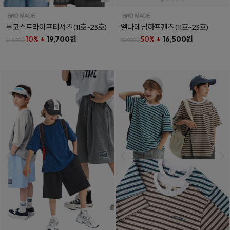
부코스트라이프티셔츠
(11호~23호)
엘나데님하프팬츠
(11호~23호)
10% ↓
19,700원
50% ↓
16,500원
21,800원
32,900원