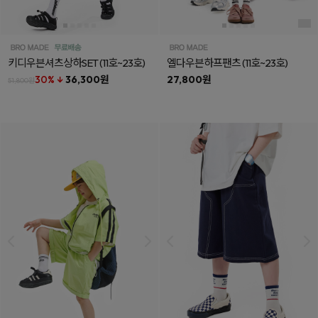
키디우븐셔츠상하SET
(11호~23호)
엘다우븐하프팬츠
(11호~23호)
30% ↓
36,300원
27,800원
51,800원