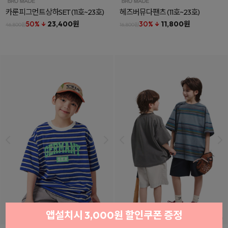
카룬피그먼트상하SET
(11호~23호)
헤즈버뮤다팬츠
(11호~23호)
50% ↓
23,400원
30% ↓
11,800원
46,800원
16,800원
앱설치시 3,000원 할인쿠폰 증정