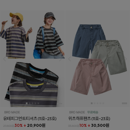
유테피그먼트티셔츠
(11호~23호)
위츠하프팬츠
(11호~23호)
30% ↓
20,900원
10% ↓
30,500원
29,800원
33,800원