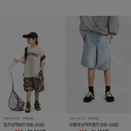
임즈상하SET
(11호~23호)
사벨데님하프팬츠
(11호~23호)