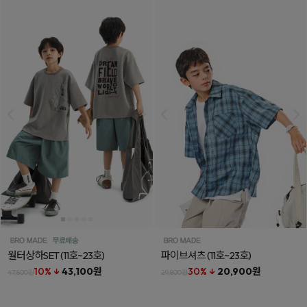
월터상하SET
(11호~23호)
파이브셔츠
(11호~23호)
10% ↓
43,100원
30% ↓
20,900원
47,800원
29,800원