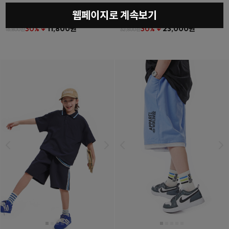
웹페이지로 계속보기
베를린티셔츠
(11호~23호)
더튼포켓하프팬츠
(11호~23호)
30% ↓
11,800원
30% ↓
23,000원
16,800원
32,800원