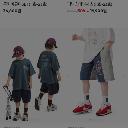
투키버뮤다SET
(11호~23호)
피닉스데님셔츠
(11호~23호)
36,800원
50% ↓
19,900원
39,800원