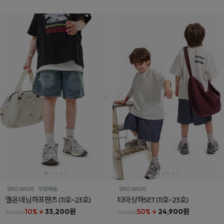
멜온데님하프팬츠
(11호~23호)
타마상하SET
(11호~23호)
10% ↓
33,200원
50% ↓
24,900원
36,800원
49,800원