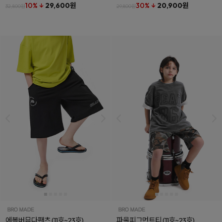
10% ↓
29,600원
30% ↓
20,900원
32,800원
29,800원
에볼버뮤다팬츠
(11호~23호)
파울피그먼트티
(11호~23호)