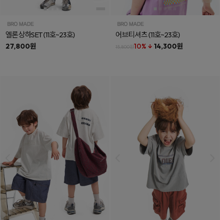
엘론상하SET
(11호~23호)
어브티셔츠
(11호~23호)
27,800원
10% ↓
14,300원
15,800원