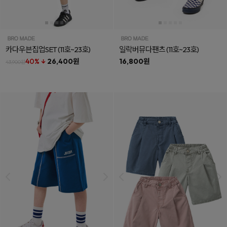
카다우븐집업SET
(11호~23호)
일락버뮤다팬츠
(11호~23호)
40% ↓
26,400원
16,800원
43,900원