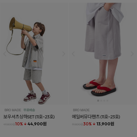
보우셔츠상하SET
(11호~23호)
에일버뮤다팬츠
(11호~23호)
10% ↓
44,900원
30% ↓
13,900원
49,800원
19,800원