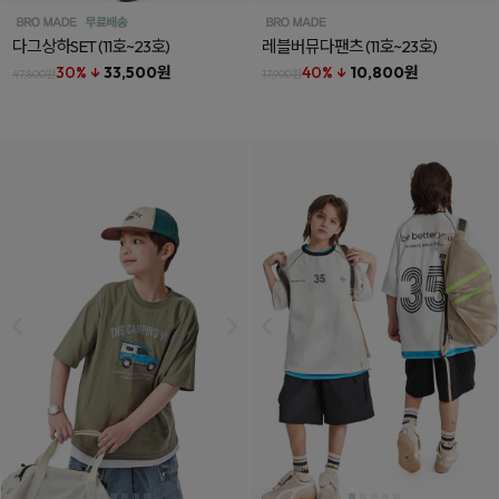
다그상하SET
(11호~23호)
레블버뮤다팬츠
(11호~23호)
30% ↓
33,500원
40% ↓
10,800원
47,800원
17,900원