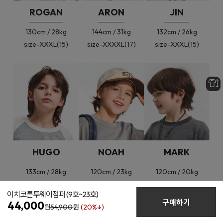
ROGAN
ARON
JIN
130cm / 28kg
144cm / 31kg
132cm / 26kg
size-XXXL(15)
size-XXXXL(17)
size-XXXL(15)
HUGO
NOAH
MARK
133cm / 28kg
120cm / 23kg
120cm / 20kg
size-XXXL(15)
size-XL(11)
size-XL(11)
이치코튼투웨이점퍼
(9호~23호)
구매하기
44,000
원
54,900
원
(20%↓)