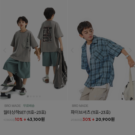
월터상하SET
(11호~23호)
파이브셔츠
(11호~23호)
10% ↓
43,100원
30% ↓
20,900원
47,800원
29,800원