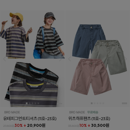
유테피그먼트티셔츠
(11호~23호)
위츠하프팬츠
(11호~23호)
30% ↓
20,900원
10% ↓
30,500원
29,800원
33,800원