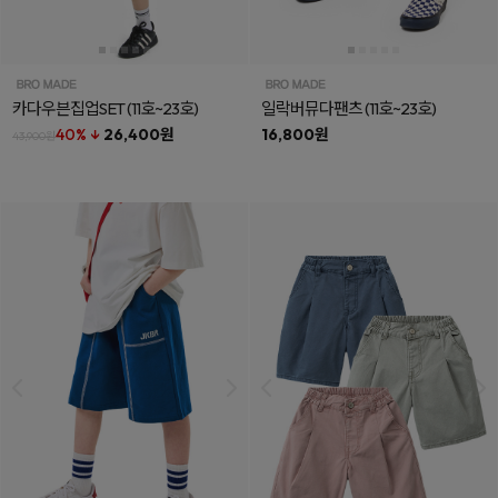
카다우븐집업SET
(11호~23호)
일락버뮤다팬츠
(11호~23호)
40% ↓
26,400원
16,800원
43,900원