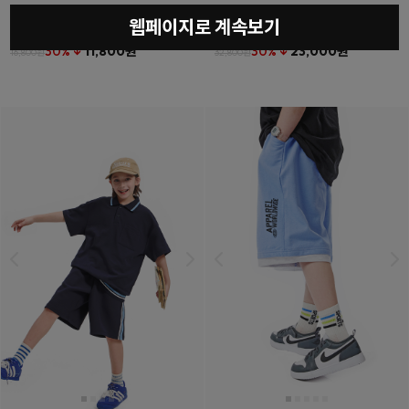
웹페이지로 계속보기
베를린티셔츠
(11호~23호)
더튼포켓하프팬츠
(11호~23호)
30% ↓
11,800원
30% ↓
23,000원
16,800원
32,800원