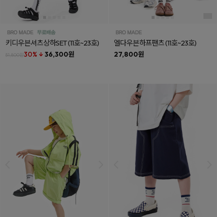
키디우븐셔츠상하SET
(11호~23호)
엘다우븐하프팬츠
(11호~23호)
30% ↓
36,300원
27,800원
51,800원