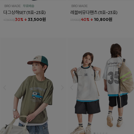
다그상하SET
(11호~23호)
레블버뮤다팬츠
(11호~23호)
30% ↓
33,500원
40% ↓
10,800원
47,800원
17,900원