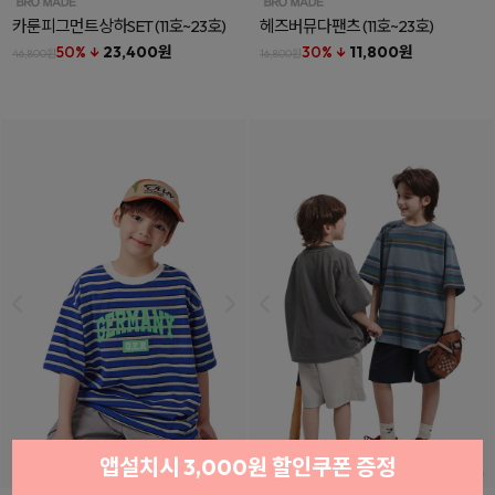
카룬피그먼트상하SET
(11호~23호)
헤즈버뮤다팬츠
(11호~23호)
50% ↓
23,400원
30% ↓
11,800원
46,800원
16,800원
앱설치시 3,000원 할인쿠폰 증정