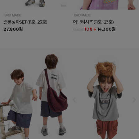
엘론상하SET
(11호~23호)
어브티셔츠
(11호~23호)
27,800원
10% ↓
14,300원
15,800원