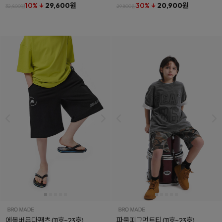
10% ↓
29,600원
30% ↓
20,900원
32,800원
29,800원
에볼버뮤다팬츠
(11호~23호)
파울피그먼트티
(11호~23호)