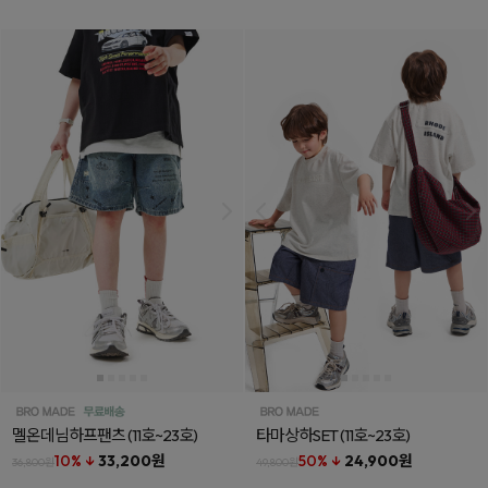
멜온데님하프팬츠
(11호~23호)
타마상하SET
(11호~23호)
10% ↓
33,200원
50% ↓
24,900원
36,800원
49,800원