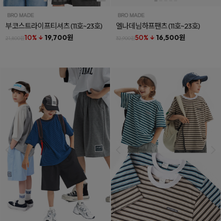
부코스트라이프티셔츠
(11호~23호)
엘나데님하프팬츠
(11호~23호)
10% ↓
19,700원
50% ↓
16,500원
21,800원
32,900원