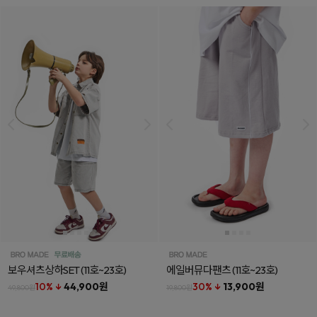
보우셔츠상하SET
(11호~23호)
에일버뮤다팬츠
(11호~23호)
10% ↓
44,900원
30% ↓
13,900원
49,800원
19,800원