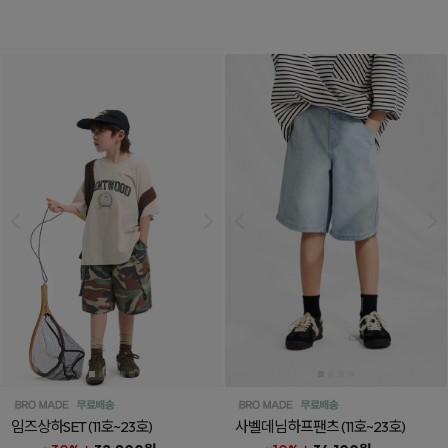
임즈상하SET
(11호~23호)
사벨데님하프팬츠
(11호~23호)