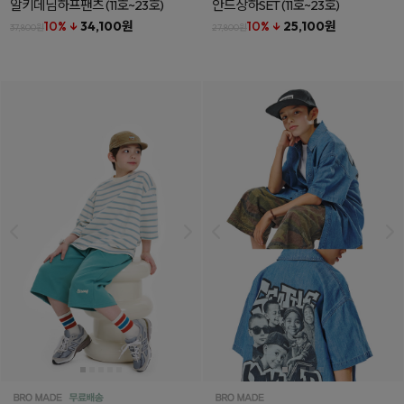
알키데님하프팬츠
(11호~23호)
안드상하SET
(11호~23호)
10% ↓
34,100원
10% ↓
25,100원
37,800원
27,800원