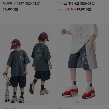
투키버뮤다SET
(11호~23호)
피닉스데님셔츠
(11호~23호)
36,800원
50% ↓
19,900원
39,800원