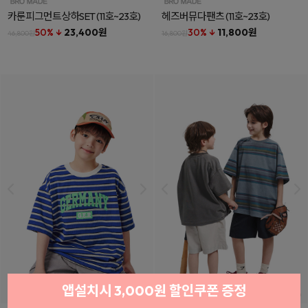
카룬피그먼트상하SET
(11호~23호)
헤즈버뮤다팬츠
(11호~23호)
50% ↓
23,400원
30% ↓
11,800원
46,800원
16,800원
앱설치시 3,000원 할인쿠폰 증정