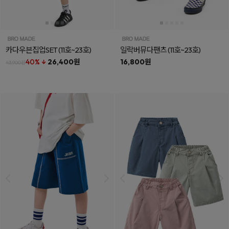
카다우븐집업SET
(11호~23호)
일락버뮤다팬츠
(11호~23호)
40% ↓
26,400원
16,800원
43,900원