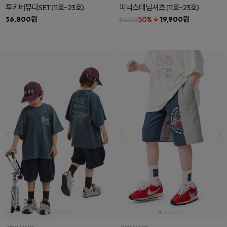
투키버뮤다SET
(11호~23호)
피닉스데님셔츠
(11호~23호)
36,800원
50% ↓
19,900원
39,800원