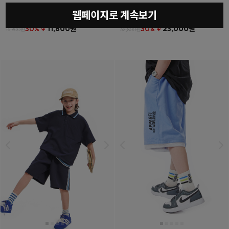
웹페이지로 계속보기
베를린티셔츠
(11호~23호)
더튼포켓하프팬츠
(11호~23호)
30% ↓
11,800원
30% ↓
23,000원
16,800원
32,800원