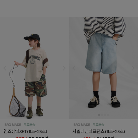
임즈상하SET
(11호~23호)
사벨데님하프팬츠
(11호~23호)