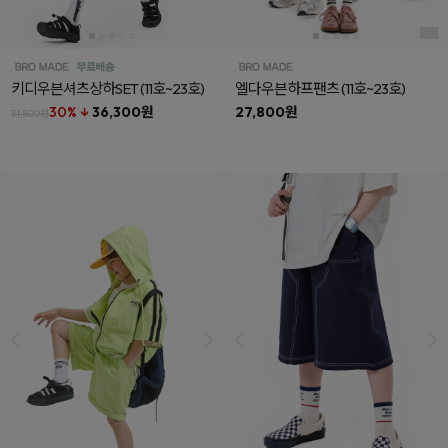
키디우븐셔츠상하SET
(11호~23호)
엘다우븐하프팬츠
(11호~23호)
30% ↓
36,300원
27,800원
51,800원