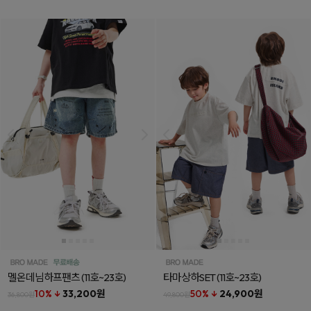
멜온데님하프팬츠
(11호~23호)
타마상하SET
(11호~23호)
10% ↓
33,200원
50% ↓
24,900원
36,800원
49,800원