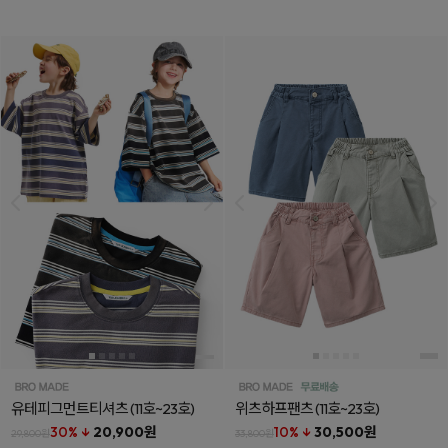
유테피그먼트티셔츠
(11호~23호)
위츠하프팬츠
(11호~23호)
30% ↓
20,900원
10% ↓
30,500원
29,800원
33,800원