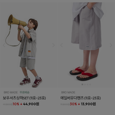
보우셔츠상하SET
(11호~23호)
에일버뮤다팬츠
(11호~23호)
10% ↓
44,900원
30% ↓
13,900원
49,800원
19,800원