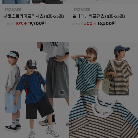
부코스트라이프티셔츠
(11호~23호)
엘나데님하프팬츠
(11호~23호)
10% ↓
19,700원
50% ↓
16,500원
21,800원
32,900원