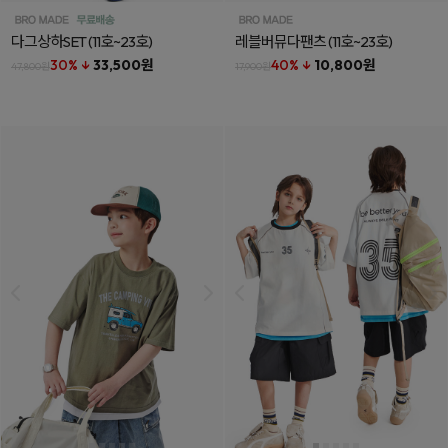
다그상하SET
(11호~23호)
레블버뮤다팬츠
(11호~23호)
30% ↓
33,500원
40% ↓
10,800원
47,800원
17,900원