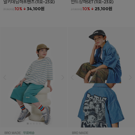
알키데님하프팬츠
(11호~23호)
안드상하SET
(11호~23호)
10% ↓
34,100원
10% ↓
25,100원
37,800원
27,800원