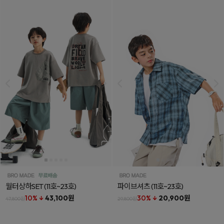
월터상하SET
(11호~23호)
파이브셔츠
(11호~23호)
10% ↓
43,100원
30% ↓
20,900원
47,800원
29,800원