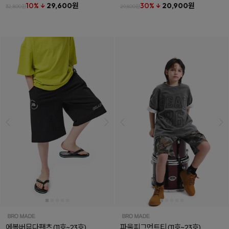
10% ↓
29,600원
30% ↓
20,900원
32,800원
29,800원
에볼버뮤다팬츠
(11호~23호)
파울피그먼트티
(11호~23호)