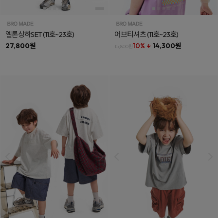
엘론상하SET
(11호~23호)
어브티셔츠
(11호~23호)
27,800원
10% ↓
14,300원
15,800원