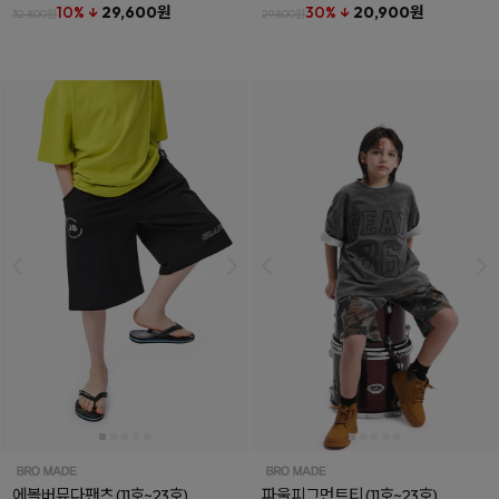
10% ↓
29,600원
30% ↓
20,900원
32,800원
29,800원
에볼버뮤다팬츠
(11호~23호)
파울피그먼트티
(11호~23호)