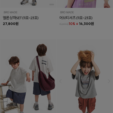
엘론상하SET
(11호~23호)
어브티셔츠
(11호~23호)
27,800원
10% ↓
14,300원
15,800원