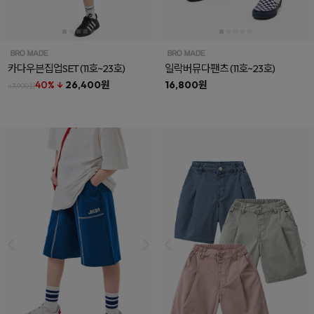
카다우븐집업SET
(11호~23호)
일락버뮤다팬츠
(11호~23호)
40% ↓
26,400원
16,800원
43,900원