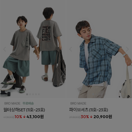
월터상하SET
(11호~23호)
파이브셔츠
(11호~23호)
10% ↓
43,100원
30% ↓
20,900원
47,800원
29,800원