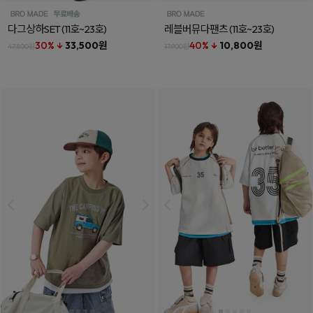
다그상하SET
(11호~23호)
레블버뮤다팬츠
(11호~23호)
30% ↓
33,500원
40% ↓
10,800원
47,800원
17,900원