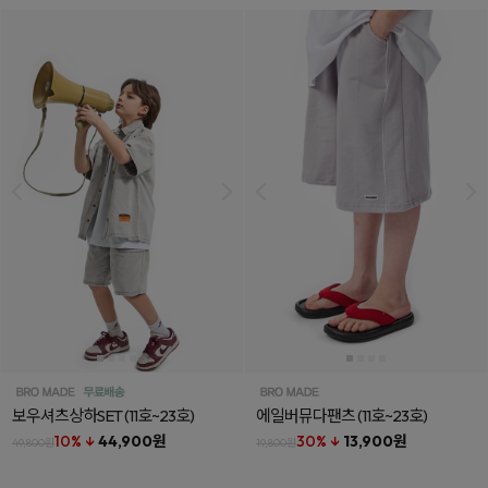
보우셔츠상하SET
(11호~23호)
에일버뮤다팬츠
(11호~23호)
10% ↓
44,900원
30% ↓
13,900원
49,800원
19,800원