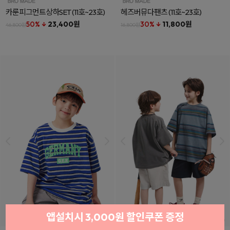
카룬피그먼트상하SET
(11호~23호)
헤즈버뮤다팬츠
(11호~23호)
50% ↓
23,400원
30% ↓
11,800원
46,800원
16,800원
앱설치시 3,000원 할인쿠폰 증정