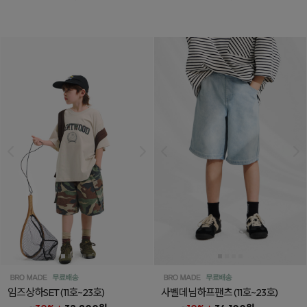
임즈상하SET
(11호~23호)
사벨데님하프팬츠
(11호~23호)