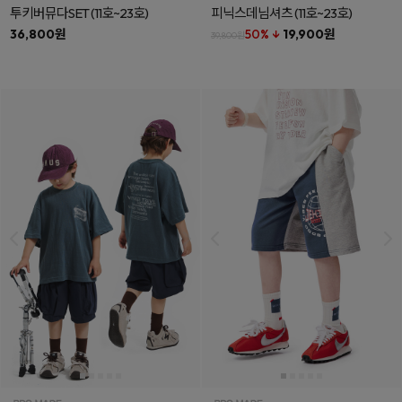
투키버뮤다SET
(11호~23호)
피닉스데님셔츠
(11호~23호)
36,800원
50% ↓
19,900원
39,800원