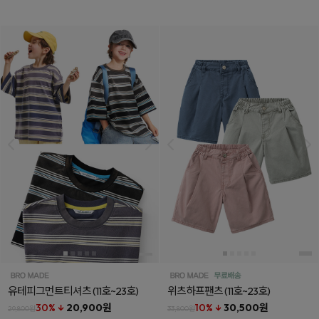
유테피그먼트티셔츠
(11호~23호)
위츠하프팬츠
(11호~23호)
30% ↓
20,900원
10% ↓
30,500원
29,800원
33,800원