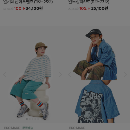
알키데님하프팬츠
(11호~23호)
안드상하SET
(11호~23호)
10% ↓
34,100원
10% ↓
25,100원
37,800원
27,800원