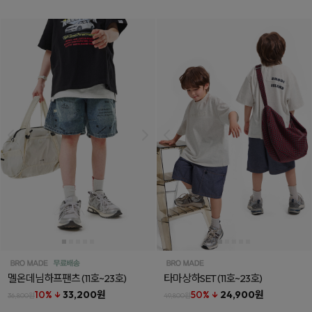
멜온데님하프팬츠
(11호~23호)
타마상하SET
(11호~23호)
10% ↓
33,200원
50% ↓
24,900원
36,800원
49,800원