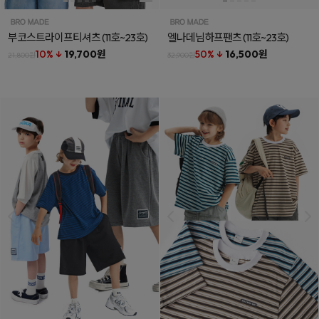
부코스트라이프티셔츠
(11호~23호)
엘나데님하프팬츠
(11호~23호)
10% ↓
19,700원
50% ↓
16,500원
21,800원
32,900원