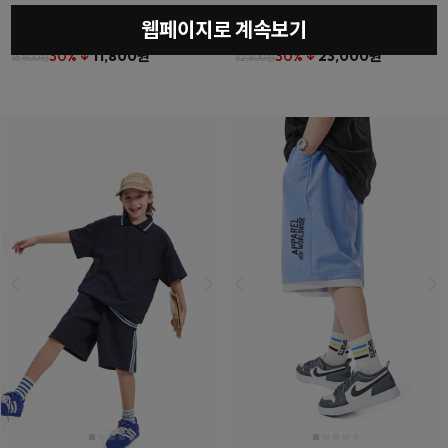
웹페이지로 계속보기
베를린티셔츠
(11호~23호)
더튼포켓하프팬츠
(11호~23호)
30% ↓
11,800원
30% ↓
23,000원
16,800원
32,800원