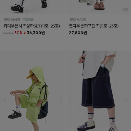
키디우븐셔츠상하SET
(11호~23호)
엘다우븐하프팬츠
(11호~23호)
30% ↓
36,300원
27,800원
51,800원