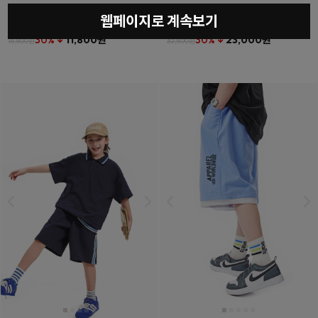
웹페이지로 계속보기
베를린티셔츠
(11호~23호)
더튼포켓하프팬츠
(11호~23호)
30% ↓
11,800원
30% ↓
23,000원
16,800원
32,800원