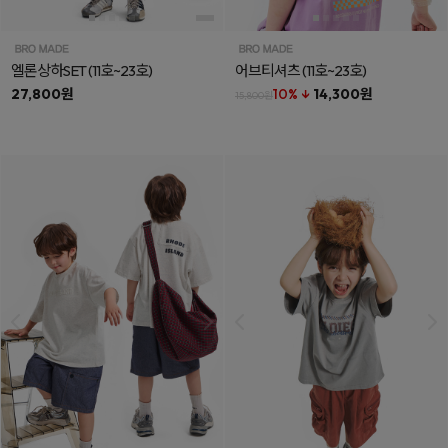
엘론상하SET
(11호~23호)
어브티셔츠
(11호~23호)
27,800원
10% ↓
14,300원
15,800원