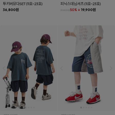
투키버뮤다SET
(11호~23호)
피닉스데님셔츠
(11호~23호)
36,800원
50% ↓
19,900원
39,800원