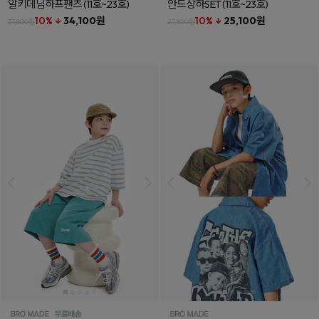
알키데님하프팬츠
(11호~23호)
안드상하SET
(11호~23호)
10% ↓
34,100원
10% ↓
25,100원
37,800원
27,800원