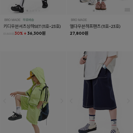
키디우븐셔츠상하SET
(11호~23호)
엘다우븐하프팬츠
(11호~23호)
30% ↓
36,300원
27,800원
51,800원