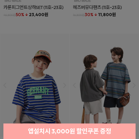
카룬피그먼트상하SET
(11호~23호)
헤즈버뮤다팬츠
(11호~23호)
50% ↓
23,400원
30% ↓
11,800원
46,800원
16,800원
앱설치시 3,000원 할인쿠폰 증정