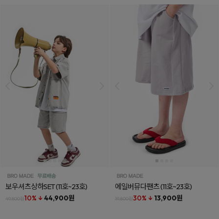
보우셔츠상하SET
(11호~23호)
에일버뮤다팬츠
(11호~23호)
10% ↓
44,900원
30% ↓
13,900원
49,800원
19,800원