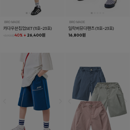
카다우븐집업SET
(11호~23호)
일락버뮤다팬츠
(11호~23호)
40% ↓
26,400원
16,800원
43,900원