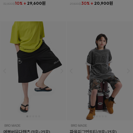
10% ↓
29,600원
30% ↓
20,900원
32,800원
29,800원
에볼버뮤다팬츠
(11호~23호)
파울피그먼트티
(11호~23호)