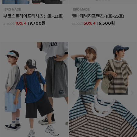
부코스트라이프티셔츠
(11호~23호)
엘나데님하프팬츠
(11호~23호)
10% ↓
19,700원
50% ↓
16,500원
21,800원
32,900원