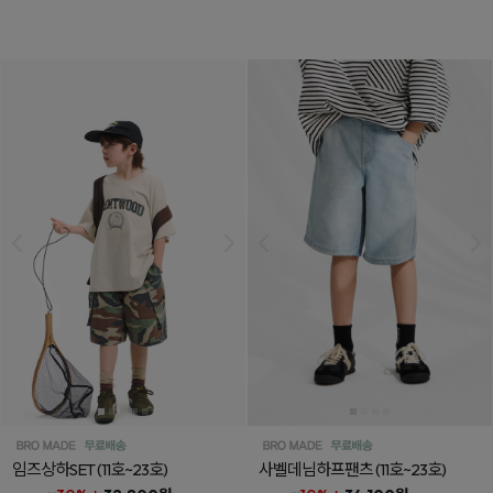
임즈상하SET
(11호~23호)
사벨데님하프팬츠
(11호~23호)