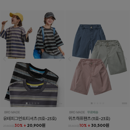
유테피그먼트티셔츠
(11호~23호)
위츠하프팬츠
(11호~23호)
30% ↓
20,900원
10% ↓
30,500원
29,800원
33,800원