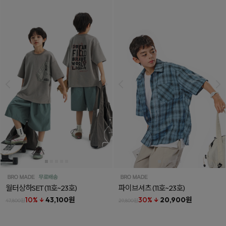
월터상하SET
(11호~23호)
파이브셔츠
(11호~23호)
10% ↓
43,100원
30% ↓
20,900원
47,800원
29,800원