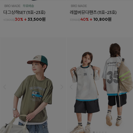
다그상하SET
(11호~23호)
레블버뮤다팬츠
(11호~23호)
30% ↓
33,500원
40% ↓
10,800원
47,800원
17,900원