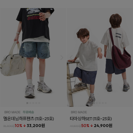
멜온데님하프팬츠
(11호~23호)
타마상하SET
(11호~23호)
10% ↓
33,200원
50% ↓
24,900원
36,800원
49,800원