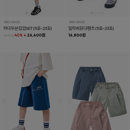
카다우븐집업SET
(11호~23호)
일락버뮤다팬츠
(11호~23호)
40% ↓
26,400원
16,800원
43,900원