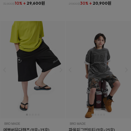
10% ↓
29,600원
30% ↓
20,900원
32,800원
29,800원
에볼버뮤다팬츠
(11호~23호)
파울피그먼트티
(11호~23호)