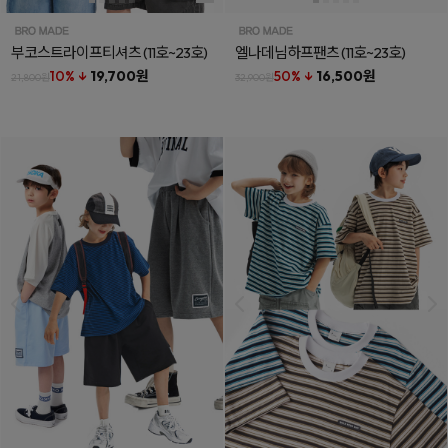
부코스트라이프티셔츠
(11호~23호)
엘나데님하프팬츠
(11호~23호)
10% ↓
19,700원
50% ↓
16,500원
21,800원
32,900원