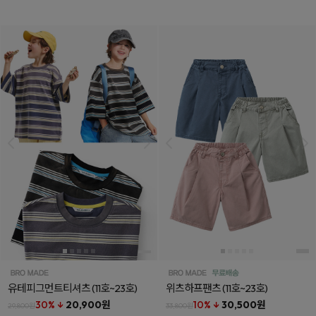
유테피그먼트티셔츠
(11호~23호)
위츠하프팬츠
(11호~23호)
30% ↓
20,900원
10% ↓
30,500원
29,800원
33,800원