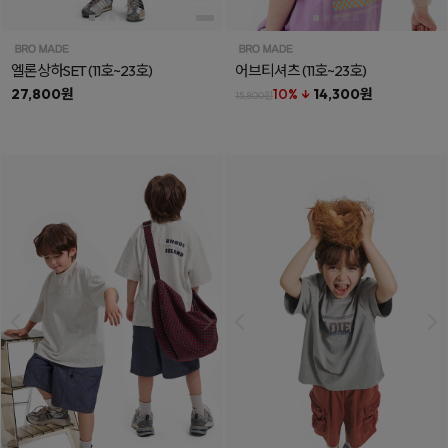
엘론상하SET
(11호~23호)
어브티셔츠
(11호~23호)
27,800원
10% ↓
14,300원
15,800원