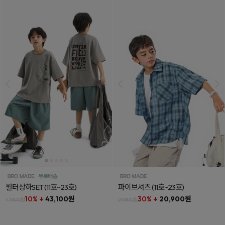
월터상하SET
(11호~23호)
파이브셔츠
(11호~23호)
10% ↓
43,100원
30% ↓
20,900원
47,800원
29,800원