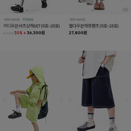
키디우븐셔츠상하SET
(11호~23호)
엘다우븐하프팬츠
(11호~23호)
30% ↓
36,300원
27,800원
51,800원