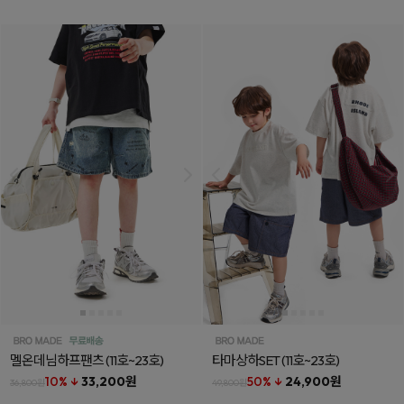
멜온데님하프팬츠
(11호~23호)
타마상하SET
(11호~23호)
10% ↓
33,200원
50% ↓
24,900원
36,800원
49,800원