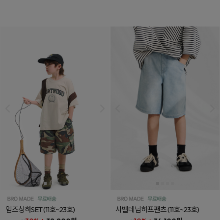
임즈상하SET
(11호~23호)
사벨데님하프팬츠
(11호~23호)