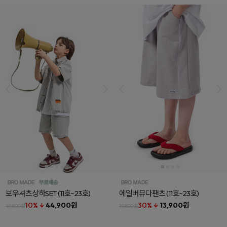
보우셔츠상하SET
(11호~23호)
에일버뮤다팬츠
(11호~23호)
10% ↓
44,900원
30% ↓
13,900원
49,800원
19,800원