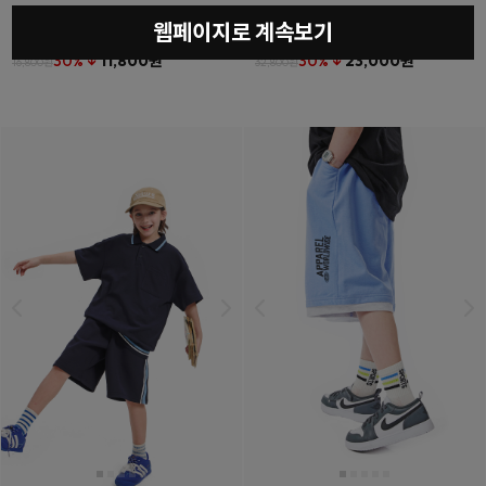
웹페이지로 계속보기
베를린티셔츠
(11호~23호)
더튼포켓하프팬츠
(11호~23호)
30% ↓
11,800원
30% ↓
23,000원
16,800원
32,800원