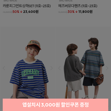
카룬피그먼트상하SET
(11호~23호)
헤즈버뮤다팬츠
(11호~23호)
50% ↓
23,400원
30% ↓
11,800원
46,800원
16,800원
앱설치시 3,000원 할인쿠폰 증정