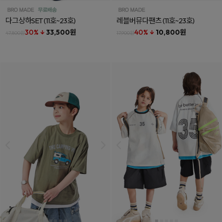
다그상하SET
(11호~23호)
레블버뮤다팬츠
(11호~23호)
30% ↓
33,500원
40% ↓
10,800원
47,800원
17,900원