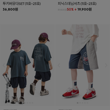
투키버뮤다SET
(11호~23호)
피닉스데님셔츠
(11호~23호)
36,800원
50% ↓
19,900원
39,800원