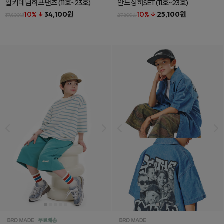
알키데님하프팬츠
(11호~23호)
안드상하SET
(11호~23호)
10% ↓
34,100원
10% ↓
25,100원
37,800원
27,800원