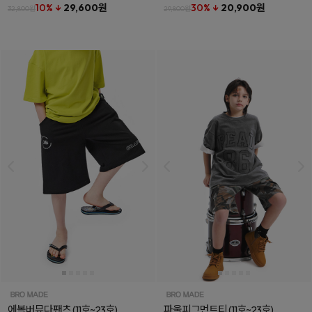
10% ↓
29,600원
30% ↓
20,900원
32,800원
29,800원
에볼버뮤다팬츠
(11호~23호)
파울피그먼트티
(11호~23호)