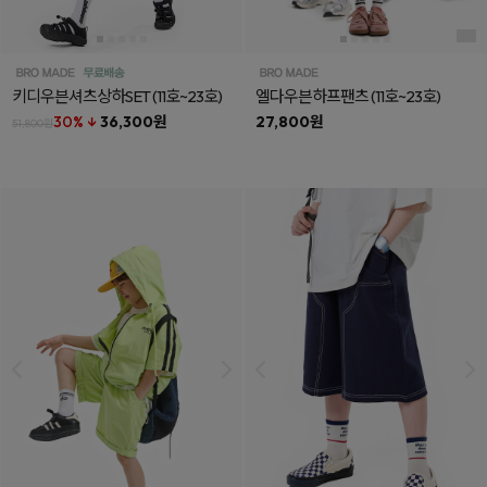
키디우븐셔츠상하SET
(11호~23호)
엘다우븐하프팬츠
(11호~23호)
30% ↓
36,300원
27,800원
51,800원