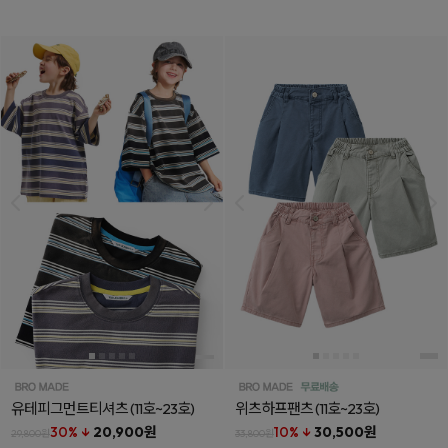
유테피그먼트티셔츠
(11호~23호)
위츠하프팬츠
(11호~23호)
30% ↓
20,900원
10% ↓
30,500원
29,800원
33,800원