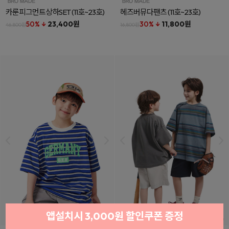
카룬피그먼트상하SET
(11호~23호)
헤즈버뮤다팬츠
(11호~23호)
50% ↓
23,400원
30% ↓
11,800원
46,800원
16,800원
앱설치시 3,000원 할인쿠폰 증정