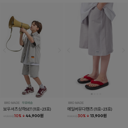
보우셔츠상하SET
(11호~23호)
에일버뮤다팬츠
(11호~23호)
10% ↓
44,900원
30% ↓
13,900원
49,800원
19,800원