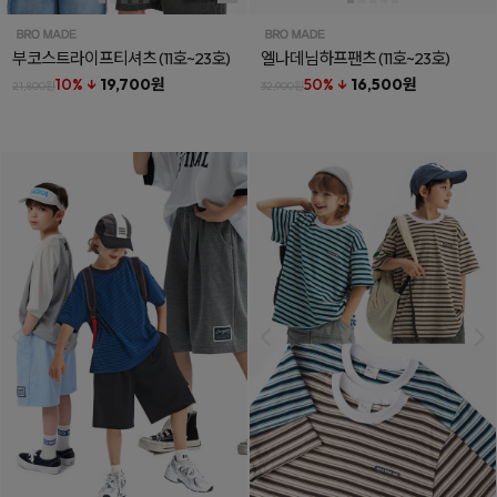
부코스트라이프티셔츠
(11호~23호)
엘나데님하프팬츠
(11호~23호)
10% ↓
19,700원
50% ↓
16,500원
21,800원
32,900원