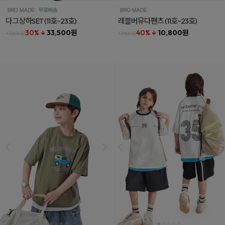
다그상하SET
(11호~23호)
레블버뮤다팬츠
(11호~23호)
30% ↓
33,500원
40% ↓
10,800원
47,800원
17,900원