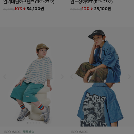
알키데님하프팬츠
(11호~23호)
안드상하SET
(11호~23호)
10% ↓
34,100원
10% ↓
25,100원
37,800원
27,800원