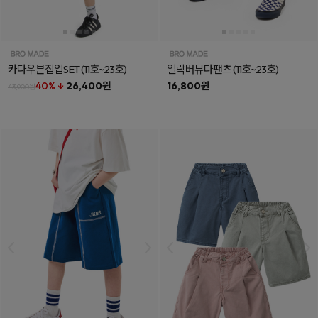
카다우븐집업SET
(11호~23호)
일락버뮤다팬츠
(11호~23호)
40% ↓
26,400원
16,800원
43,900원