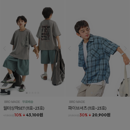
월터상하SET
(11호~23호)
파이브셔츠
(11호~23호)
10% ↓
43,100원
30% ↓
20,900원
47,800원
29,800원