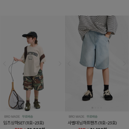
임즈상하SET
(11호~23호)
사벨데님하프팬츠
(11호~23호)