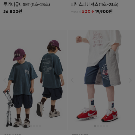
투키버뮤다SET
(11호~23호)
피닉스데님셔츠
(11호~23호)
36,800원
50% ↓
19,900원
39,800원