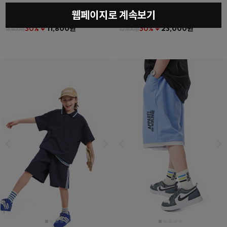
웹페이지로 계속보기
베를린티셔츠
(11호~23호)
더튼포켓하프팬츠
(11호~23호)
30% ↓
11,800원
30% ↓
23,000원
16,800원
32,800원