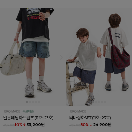
멜온데님하프팬츠
(11호~23호)
타마상하SET
(11호~23호)
10% ↓
33,200원
50% ↓
24,900원
36,800원
49,800원