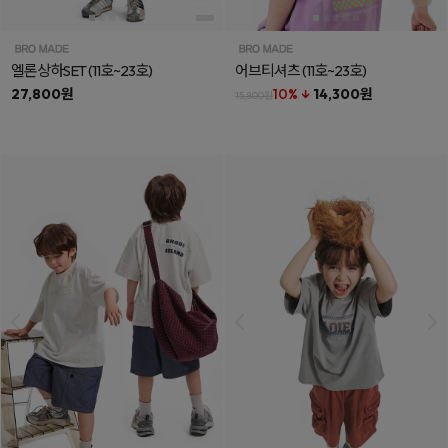
엘론상하SET
(11호~23호)
어브티셔츠
(11호~23호)
27,800원
10% ↓
14,300원
15,800원