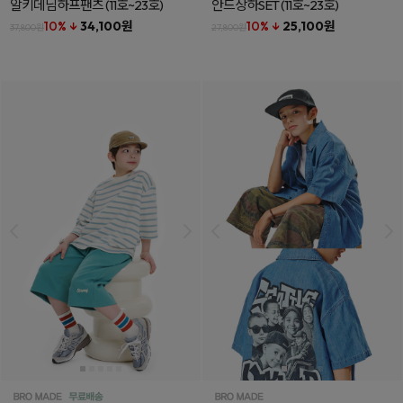
알키데님하프팬츠
(11호~23호)
안드상하SET
(11호~23호)
10% ↓
34,100원
10% ↓
25,100원
37,800원
27,800원