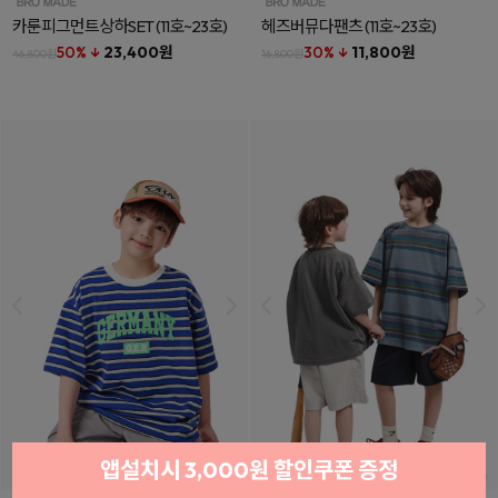
카룬피그먼트상하SET
(11호~23호)
헤즈버뮤다팬츠
(11호~23호)
50% ↓
23,400원
30% ↓
11,800원
46,800원
16,800원
앱설치시 3,000원 할인쿠폰 증정