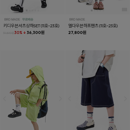
키디우븐셔츠상하SET
(11호~23호)
엘다우븐하프팬츠
(11호~23호)
30% ↓
36,300원
27,800원
51,800원