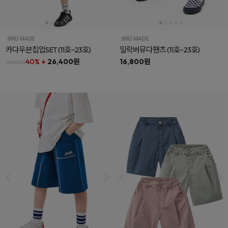
카다우븐집업SET
(11호~23호)
일락버뮤다팬츠
(11호~23호)
40% ↓
26,400원
16,800원
43,900원