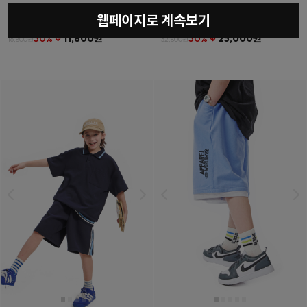
웹페이지로 계속보기
베를린티셔츠
(11호~23호)
더튼포켓하프팬츠
(11호~23호)
30% ↓
11,800원
30% ↓
23,000원
16,800원
32,800원