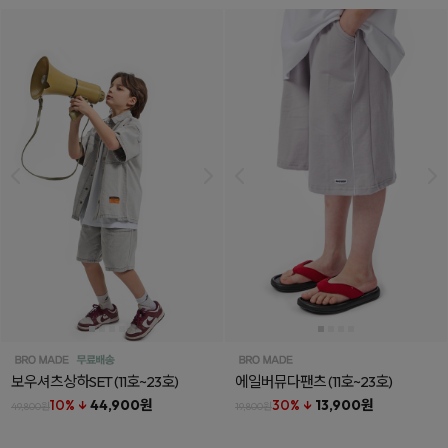
보우셔츠상하SET
(11호~23호)
에일버뮤다팬츠
(11호~23호)
10% ↓
44,900원
30% ↓
13,900원
49,800원
19,800원