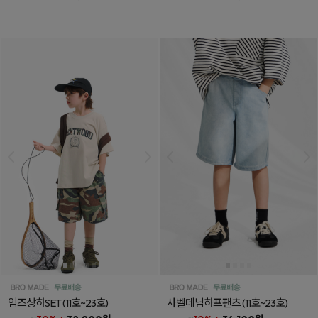
임즈상하SET
(11호~23호)
사벨데님하프팬츠
(11호~23호)