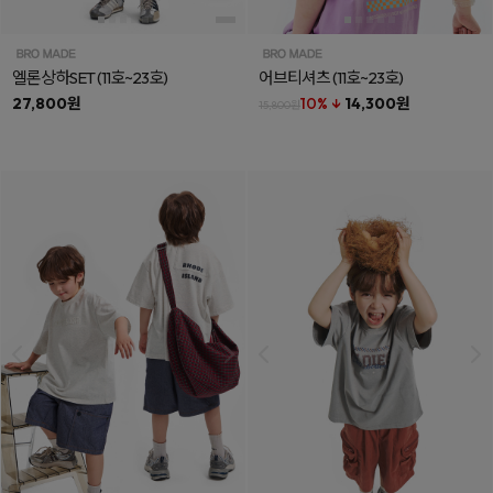
엘론상하SET
(11호~23호)
어브티셔츠
(11호~23호)
27,800원
10% ↓
14,300원
15,800원