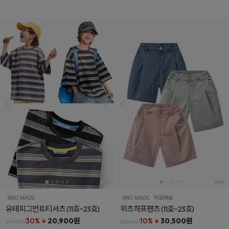
유테피그먼트티셔츠
(11호~23호)
위츠하프팬츠
(11호~23호)
30% ↓
20,900원
10% ↓
30,500원
29,800원
33,800원