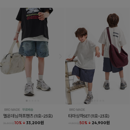
멜온데님하프팬츠
(11호~23호)
타마상하SET
(11호~23호)
10% ↓
33,200원
50% ↓
24,900원
36,800원
49,800원