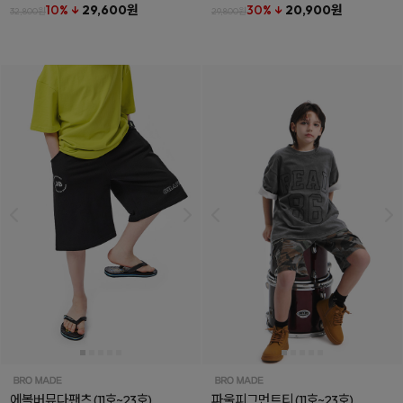
10% ↓
29,600원
30% ↓
20,900원
32,800원
29,800원
에볼버뮤다팬츠
(11호~23호)
파울피그먼트티
(11호~23호)