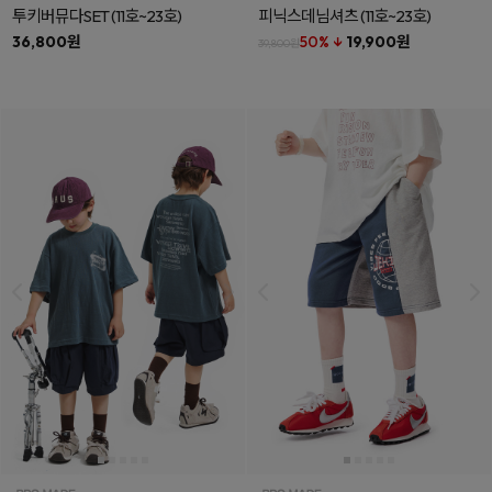
투키버뮤다SET
(11호~23호)
피닉스데님셔츠
(11호~23호)
36,800원
50% ↓
19,900원
39,800원