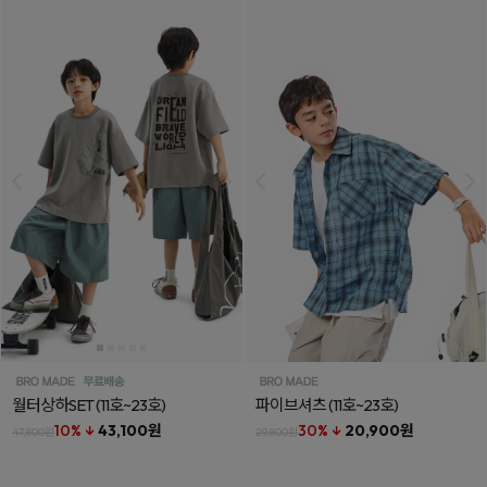
월터상하SET
(11호~23호)
파이브셔츠
(11호~23호)
10% ↓
43,100원
30% ↓
20,900원
47,800원
29,800원