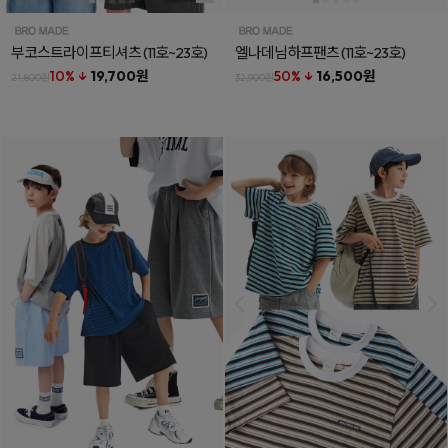
부코스트라이프티셔츠
(11호~23호)
엘나데님하프팬츠
(11호~23호)
10% ↓
19,700원
50% ↓
16,500원
21,800원
32,900원