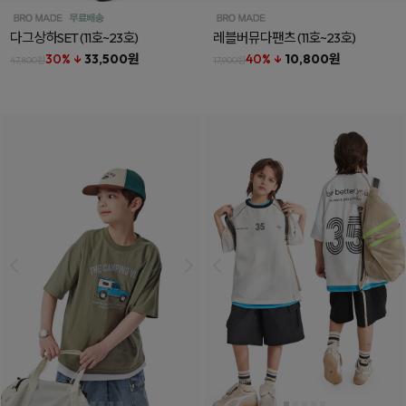
다그상하SET
(11호~23호)
레블버뮤다팬츠
(11호~23호)
30% ↓
33,500원
40% ↓
10,800원
47,800원
17,900원