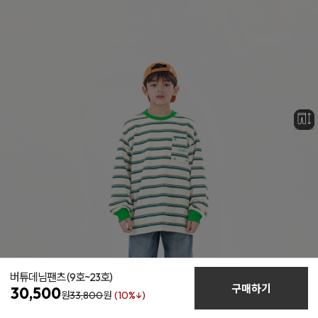
버튜데님팬츠
(9호~23호)
구매하기
30,500
원
33,800
원
(10%↓)