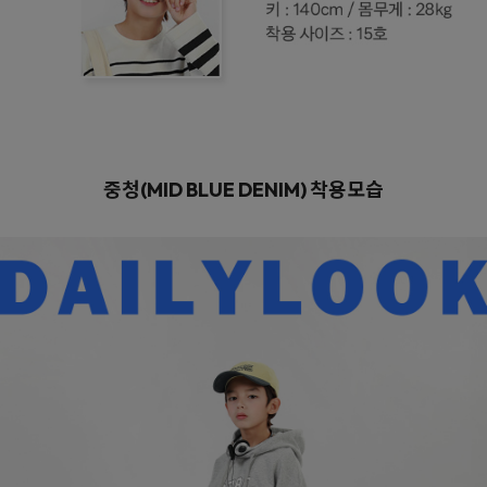
중청(MID BLUE DENIM)