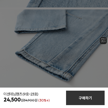
이센데님팬츠
(9호~23호)
구매하기
24,500
원
34,900
원
(30%↓)