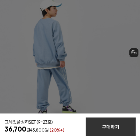
그레잇풀상하SET
(9~23호)
구매하기
36,700
원
45,800
원
(20%↓)