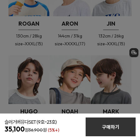
ROGAN
ARON
JIN
130cm / 28kg
144cm / 31kg
132cm / 26kg
size-XXXL(15)
size-XXXXL(17)
size-XXXL(15)
HUGO
NOAH
MARK
슬러거버뮤다SET
(9호~23호)
133cm / 28kg
120cm / 23kg
120cm / 20kg
구매하기
35,100
원
36,900
원
(5%↓)
size-XXXL(15)
size-XL(11)
size-XL(11)