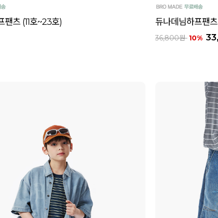
츠 (11호~23호)
듀나데님하프팬츠 (
33
36,800원
10%