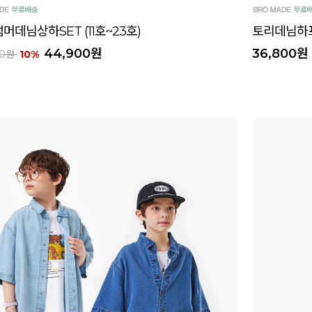
머데님상하SET (11호~23호)
토리데님하프팬
44,900원
36,800원
00원
10%