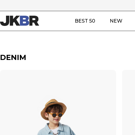
BEST 50
NEW
DENIM
데님