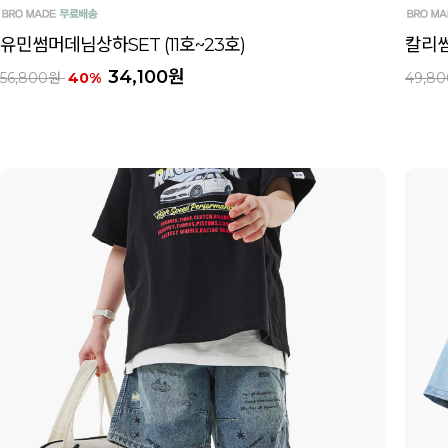
유민썸머데님상하SET (11호~23호)
칼리썸
34,100원
56,800원
40%
49,8